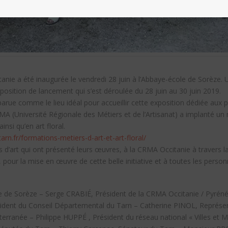
tanie a été inaugurée le vendredi 28 juin à l’Abbaye-école de Sorèze.
xposition de lancement qui s’est déroulée du 28 juin au 30 juin 2019.
rue comme le lieu idéal pour accueillir cette exposition dédiée aux p
RMA (Université Régionale des Métiers et de l’Artisanat) a implanté un
nsi qu’en art floral.
rn.fr/formations-metiers-d-art-et-art-floral/
s d’art qui ont présenté leurs œuvres, à la CRMA Occitanie à travers 
 pour la mise en œuvre de cette belle initiative et à toutes les person
e de Sorèze – Serge CRABIÉ, Président de la CRMA Occitanie / Pyrén
ent du Conseil Départemental du Tarn – Catherine PINOL, Représent
rranée – Philippe HUPPÉ , Président du réseau national « Villes et Mé