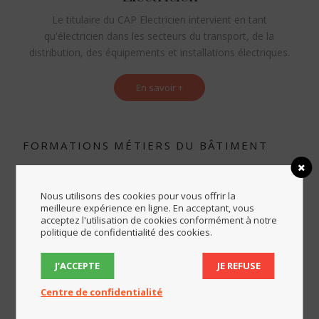
Le titulaire du CAP Electricien intervient en tant
qu'électricien dans les secteurs du transport, de la
distribution, des équipements et installations électriques.
En savoir +
FORMATIONS MÉTIERS DU BÂTIMENT
BREVET
Nous utilisons des cookies pour vous offrir la
PROFESSIONNEL
meilleure expérience en ligne. En acceptant, vous
acceptez l'utilisation de cookies conformément à notre
politique de confidentialité des cookies.
(BP).
J’ACCEPTE
JE REFUSE
Centre de confidentialité