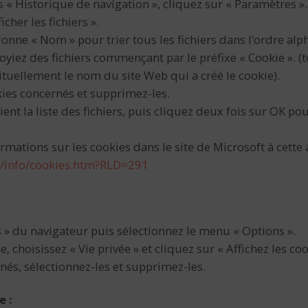
s « Historique de navigation », cliquez sur « Paramètres ».
cher les fichiers ».
olonne « Nom » pour trier tous les fichiers dans l’ordre al
voyiez des fichiers commençant par le préfixe « Cookie ». (
ituellement le nom du site Web qui a créé le cookie).
kies concernés et supprimez-les.
ent la liste des fichiers, puis cliquez deux fois sur OK po
rmations sur les cookies dans le site de Microsoft à cette 
m/info/cookies.htm?RLD=291
ls » du navigateur puis sélectionnez le menu « Options ».
e, choisissez « Vie privée » et cliquez sur « Affichez les coo
rnés, sélectionnez-les et supprimez-les.
e :