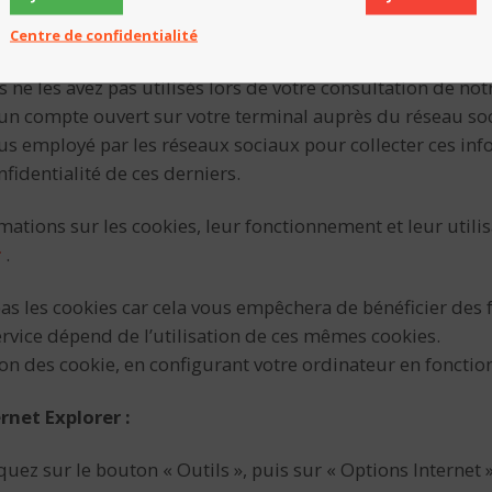
u « J’aime » de Facebook, ou les boutons « Twitter », « Link
Centre de confidentialité
ne de ces applications est susceptible de vous identifier g
ne les avez pas utilisés lors de votre consultation de notr
d’un compte ouvert sur votre terminal auprès du réseau s
us employé par les réseaux sociaux pour collecter ces inf
nfidentialité de ces derniers.
mations sur les cookies, leur fonctionnement et leur utili
r
.
pas les cookies car cela vous empêchera de bénéficier des 
ervice dépend de l’utilisation de ces mêmes cookies.
on des cookie, en configurant votre ordinateur en fonctio
rnet Explorer :
quez sur le bouton « Outils », puis sur « Options Internet »