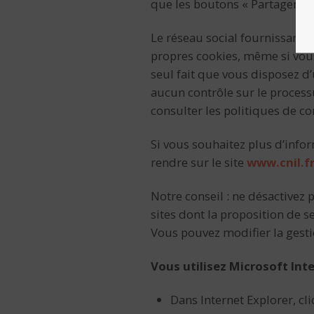
que les boutons « Partager » o
Le réseau social fournissant u
propres cookies, même si vous 
seul fait que vous disposez 
aucun contrôle sur le process
consulter les politiques de co
Si vous souhaitez plus d’infor
rendre sur le site
www.cnil.f
Notre conseil : ne désactivez 
sites dont la proposition de s
Vous pouvez modifier la gesti
Vous utilisez Microsoft Inte
Dans Internet Explorer, cli