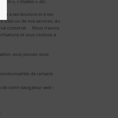
edIn », « Viadeo », etc.
râce à ses boutons et à ses
e sites ou de nos services, du
ocial concerné. Nous n’avons
ormations et vous invitons à
sation, vous pouvez vous
fonctionnalités de certains
n de votre navigateur web :
.