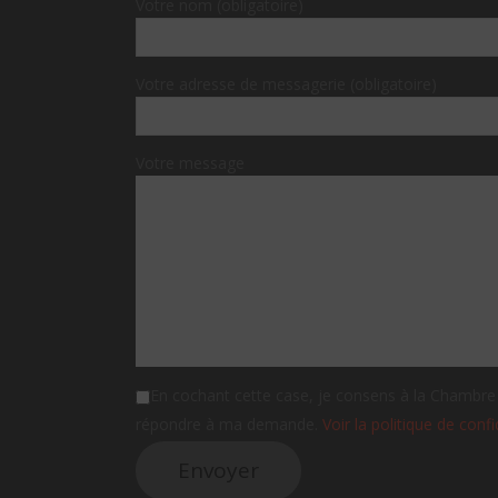
Votre nom (obligatoire)
Votre adresse de messagerie (obligatoire)
Votre message
En cochant cette case, je consens à la Chambre d
répondre à ma demande.
Voir la politique de confi