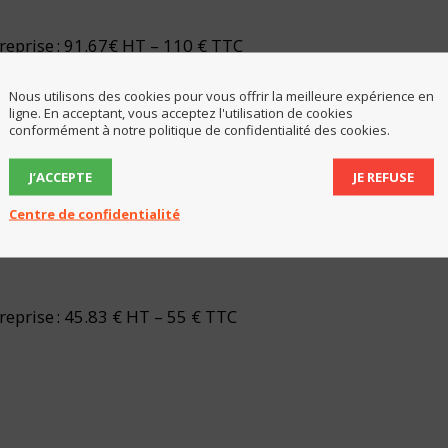
treprise : 91.67€ HT – 110 € TTC
Nous utilisons des cookies pour vous offrir la meilleure expérience en
ligne. En acceptant, vous acceptez l'utilisation de cookies
conformément à notre politique de confidentialité des cookies.
J’ACCEPTE
JE REFUSE
treprise : 58.33€ HT – 70€ TTC
Centre de confidentialité
reprise : 45.83 € HT – 55 € TTC