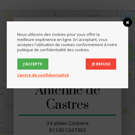
Chambre de
Nous utilisons des cookies pour vous offrir la
Métiers et de
meilleure expérience en ligne. En acceptant, vous
acceptez l'utilisation de cookies conformément à notre
politique de confidentialité des cookies.
l'Artisanat du
J’ACCEPTE
JE REFUSE
Tarn
Centre de confidentialité
Antenne de
Castres
34 allées Corbière
81100 CASTRES