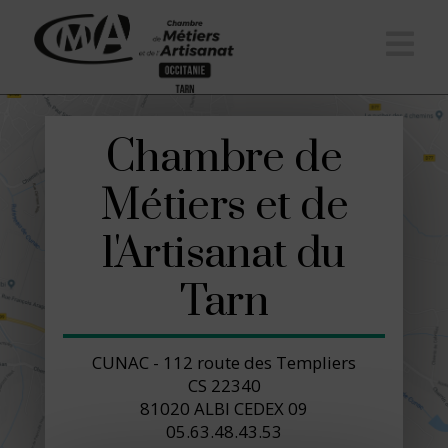
Na
Chambre de
Métiers et de
l'Artisanat du
Tarn
CUNAC - 112 route des Templiers
CS 22340
81020 ALBI CEDEX 09
05.63.48.43.53