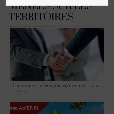
MENEES SUR LES
TERRITOIRES
Un premier partenariat signé entre la communauté de communes Tarn- Agout et la CMA du Tarn !
17 MAI 2025