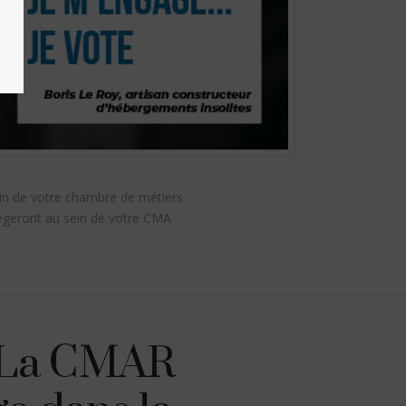
ein de votre chambre de métiers
iègeront au sein de votre CMA
! La CMAR