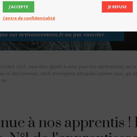
J’ACCEPTE
JE REFUSE
Centre de confidentialité
 octobre 2021, vous êtes appelé à voter pour vos représentants au s
mes et des hommes, chefs d’entreprise artisanale comme vous, qui s
A de …
nue à nos apprentis 