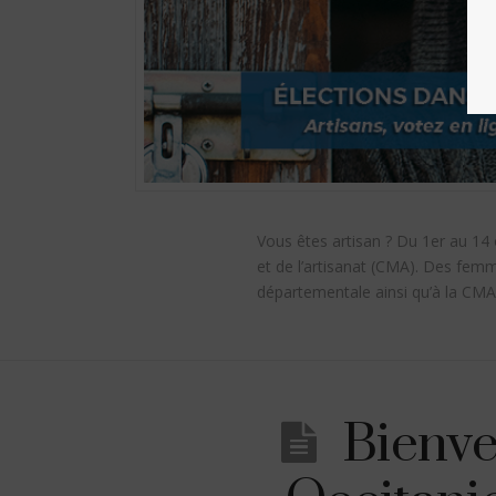
Vous êtes artisan ? Du 1er au 14
et de l’artisanat (CMA). Des fem
départementale ainsi qu’à la CM
Bienve