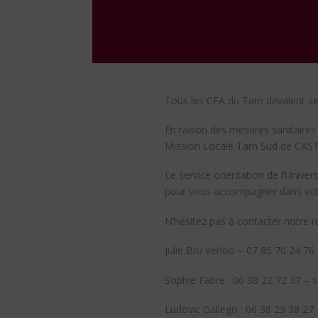
Tous les CFA du Tarn devaient se 
En raison des mesures sanitaire
Mission Locale Tarn Sud de CASTR
Le service orientation de l’Unive
pour vous accompagner dans votr
N’hésitez pas à contacter notre 
Julie Bru Verloo – 07 85 70 24 76
Sophie Fabre : 06 38 22 72 37 –
s
Ludovic Gallego : 06 38 23 38 27