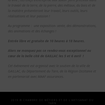
le travail de la terre, de la pierre, des métaux, du bois et de
la matière présenteront leur travail, leurs outils, leurs
réalisations et leur passion !
Au programme : une exposition- vente, des démonstrations,
des animations et des échanges !
Entrée libre et gratuite de 10 heures à 18 heures.
Alors ne manquez pas ce rendez-vous exceptionnel au
cœur de la belle cité de GAILLAC les 5 et 6 avril !
Cet événement est organisé avec le soutien de la ville de
GAILLAC, du Département du Tarn, de la Région Occitanie et
en partenariat avec MAAF assurances.
2019 © CHAMBRE DE MÉTIERS ET DE L'ARTISANAT DU
TARN