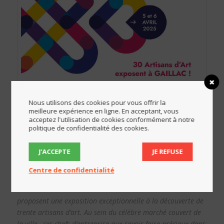
Nous utilisons des cookies pour vous offrir la
meilleure expérience en ligne. En acceptant, vous
acceptez l'utilisation de cookies conformément à notre
politique de confidentialité des cookies.
J’ACCEPTE
JE REFUSE
A l’occasion des
Journées Européennes des Métiers d’Art
Centre de confidentialité
2025
,la commune de
GAILLAC
, ville d’art et d’histoire, et
la
Chambre de Métiers et de l’Artisanat du Tarn
vous
proposent une exposition exceptionnelle à la découverte de
trente artisans d’art. Au sein du célèbre marché couvert de
la ville , ces chefs d’entreprise aux savoir faire précieux dans