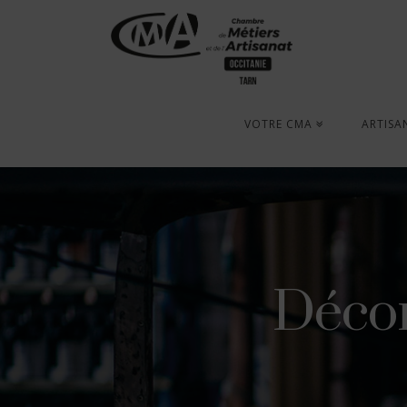
VOTRE CMA
ARTISA
Décon