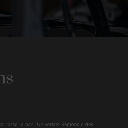
ns
rrosserie par l'Université Régionale des