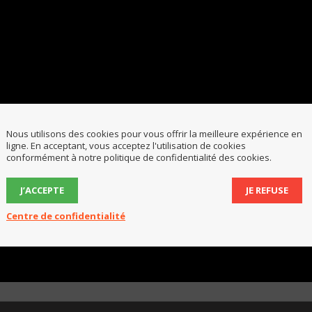
Nous utilisons des cookies pour vous offrir la meilleure expérience en
ligne. En acceptant, vous acceptez l'utilisation de cookies
conformément à notre politique de confidentialité des cookies.
J’ACCEPTE
JE REFUSE
Centre de confidentialité