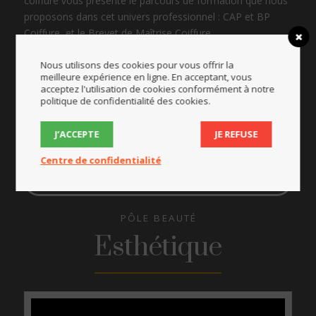
coiffure vous présente le parcours de formation que nous
proposons dans cet univers professionnel : CAP et BP
Coiffure, et le Brevet de Maîtrise Coiffure.
Nous utilisons des cookies pour vous offrir la
meilleure expérience en ligne. En acceptant, vous
EN SAVOIR + SUR LE CAP MÉTIERS DE LA COIFFURE
acceptez l'utilisation de cookies conformément à notre
politique de confidentialité des cookies.
EN SAVOIR + SUR LE BP COIFFURE
J’ACCEPTE
JE REFUSE
Centre de confidentialité
EN SAVOIR + SUR LE BM COIFFURE
PÔLE BEAUTÉ
Esthétique