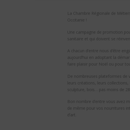
La Chambre Régionale de Métiers 
Occitanie !
Une campagne de promotion pour l
sanitaire et qui doivent se réinv
A chacun d’entre nous d’être enga
aujourd’hui en adoptant la démarc
faire plaisir pour Noël ou pour t
De nombreuses plateformes de ven
leurs créations, leurs collections,
sculpture, bois… pas moins de 281
Bon nombre d’entre vous avez mod
de même pour vos nourritures in
d’art.