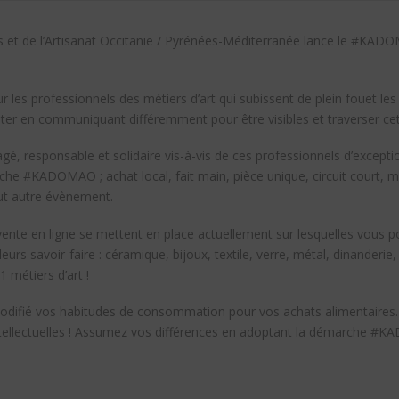
et de l’Artisanat Occitanie / Pyrénées-Méditerranée lance le #KADO
es professionnels des métiers d’art qui subissent de plein fouet les
enter en communiquant différemment pour être visibles et traverser c
gé, responsable et solidaire vis-à-vis de ces professionnels d’except
he #KADOMAO ; achat local, fait main, pièce unique, circuit court, m
out autre évènement.
te en ligne se mettent en place actuellement sur lesquelles vous po
 leurs savoir-faire : céramique, bijoux, textile, verre, métal, dinanderie,
 métiers d’art !
ifié vos habitudes de consommation pour vos achats alimentaires… I
tellectuelles ! Assumez vos différences en adoptant la démarche #K