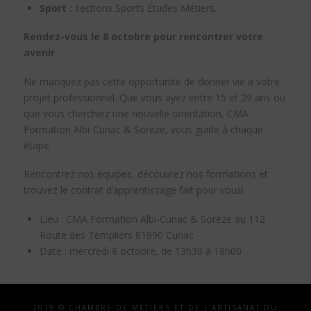
Sport :
sections Sports Études Métiers.
Rendez-vous le 8 octobre pour rencontrer votre
avenir
Ne manquez pas cette opportunité de donner vie à votre
projet professionnel. Que vous ayez entre 15 et 29 ans ou
que vous cherchiez une nouvelle orientation, CMA
Formation Albi-Cunac & Sorèze, vous guide à chaque
étape.
Rencontrez nos équipes, découvrez nos formations et
trouvez le contrat d’apprentissage fait pour vous!
Lieu : CMA Formation Albi-Cunac & Sorèze au 112
Route des Templiers 81990 Cunac
Date : mercredi 8 octobre, de 13h30 à 18h00
2019 © CHAMBRE DE MÉTIERS ET DE L'ARTISANAT DU