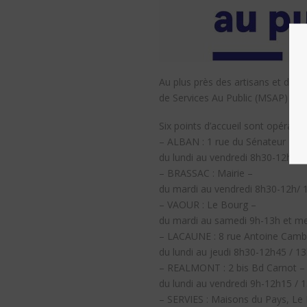
Au plus près des artisans et des
de Services Au Public (MSAP) dep
Six points d’accueil sont opératio
– ALBAN : 1 rue du Sénateur Bou
du lundi au vendredi 8h30-12h30
– BRASSAC : Mairie –
du mardi au vendredi 8h30-12h/ 
– VAOUR : Le Bourg –
du mardi au samedi 9h-13h et m
– LACAUNE : 8 rue Antoine Cam
du lundi au jeudi 8h30-12h45 / 1
– REALMONT : 2 bis Bd Carnot –
du lundi au vendredi 9h-12h15 /
– SERVIES : Maisons du Pays, Le 