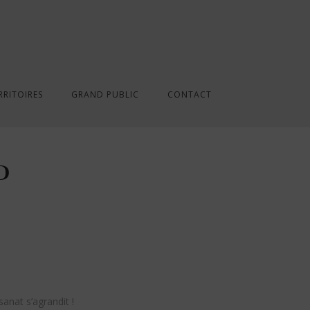
RRITOIRES
GRAND PUBLIC
CONTACT
P
isanat s’agrandit !