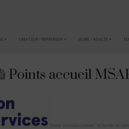
NS
CREATEUR / REPRENEUR
JEUNE / ADULTE
TE
Points accueil MSA
Statut d’artisan cuisinier : la famille de l’art