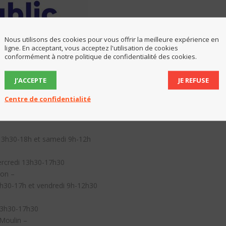
Nous utilisons des cookies pour vous offrir la meilleure expérience en
ligne. En acceptant, vous acceptez l'utilisation de cookies
conformément à notre politique de confidentialité des cookies.
 commerçants, le Régime Social des Indépendants (RSI) Midi-Pyrénées 
uis le 1er mars 2017.
J’ACCEPTE
JE REFUSE
nnels dans le Tarn :
Centre de confidentialité
laran –
 / 13h30-17h30
13h30-18h et samedi 9h-12h
ercredi 13h30-17h30
bon –
3h30-17h et vendredi 9h-12h30
 13h30-17h30
Moulin –