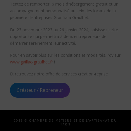
Tentez de remporter 6 mois d’hébergement gratuit et un
accompagnement personnalisé au sein des locaux de la
pépinière d’entreprises Granilia à Graulhet.
Du 23 novembre 2023 au 26 janvier 2024, saisissez cette
opportunité qui permettra à deux entrepreneurs de
démarrer sereinement leur activité.
Pour en savoir plus sur les conditions et modalités, rdv sur
www.gaillac-graulhet.fr
!
Et retrouvez notre offre de services création-reprise
Créateur / Repreneur
2019 © CHAMBRE DE MÉTIERS ET DE L'ARTISANAT DU
TARN