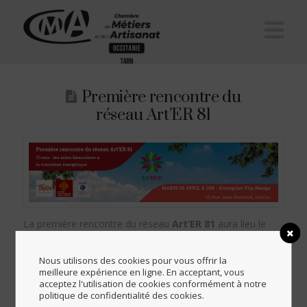
Na
Première rencontre du
réseau Art’ER 81
La première rencontre du réseau
Art’ER
81
aura lieu le
mardi 29 avril à 18h
sur le thème :
les aides
financières à la transition énergétique
.
Nous utilisons des cookies pour vous offrir la
meilleure expérience en ligne. En acceptant, vous
Cet événement se tiendra dans les locaux de l’entreprise
acceptez l'utilisation de cookies conformément à notre
politique de confidentialité des cookies.
Flip Design, Ébénisterie Zéro Déchet 2024, situés au 12