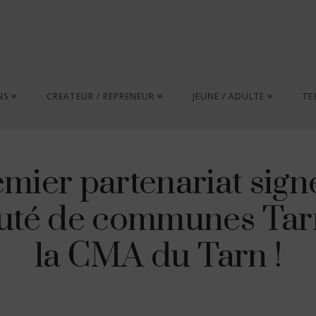
NS
CREATEUR / REPRENEUR
JEUNE / ADULTE
TE
mier partenariat signé
é de communes Tarn
la CMA du Tarn !