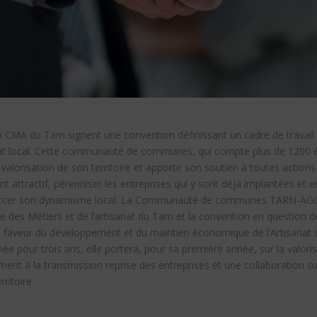
a CMA du Tarn signent une convention définissant un cadre de travail 
nat local. Cette communauté de communes, qui compte plus de 1200 ét
lorisation de son territoire et apporte son soutien à toutes actions 
t attractif, pérenniser les entreprises qui y sont déjà implantées et en
nforcer son dynamisme local. La Communauté de communes TARN-AGOU
 des Métiers et de l’artisanat du Tarn et la convention en question dé
n faveur du développement et du maintien économique de l’Artisanat sur
our trois ans, elle portera, pour sa première année, sur la valorisat
ment à la transmission reprise des entreprises et une collaboration s
rritoire.