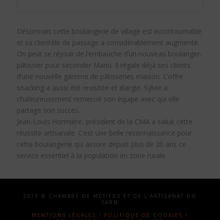
Désormais cette boulangerie de village est incontournable
et sa clientèle de passage a considérablement augmenté.
On peut se réjouir de l’embauche d’un nouveau boulanger-
pâtissier pour seconder Manu. Il régale déjà ses clients
d’une nouvelle gamme de pâtisseries maison. L’offre
snacking a aussi été revisitée et élargie. Sylvie a
chaleureusement remercié son équipe avec qui elle
partage son succès.
Jean-Louis Hormière, président de la CMA a salué cette
réussite artisanale. C’est une belle reconnaissance pour
cette boulangerie qui assure depuis plus de 20 ans ce
service essentiel à la population en zone rurale.
2019 © CHAMBRE DE MÉTIERS ET DE L'ARTISANAT DU
TARN
MENTIONS LÉGALES
/
POLITIQUE DE COOKIES
/