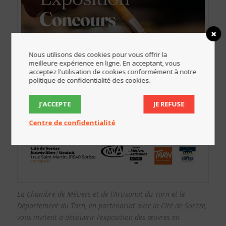
Nous utilisons des cookies pour vous offrir la
meilleure expérience en ligne. En acceptant, vous
acceptez l'utilisation de cookies conformément à notre
politique de confidentialité des cookies.
J’ACCEPTE
JE REFUSE
Centre de confidentialité
La Chambre de Métiers et de l’Artisanat du Tarn et le
Département du Tarn, en partenariat avec la Cité de Sorèze,
vous invitent à découvrir l’exposition des œuvres en