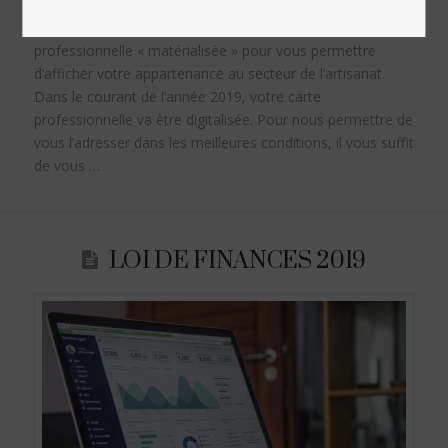
Tous les ans depuis 2009, vous receviez votre carte
professionnelle « matérialisée » pour vous permettre
d’afficher votre appartenance au secteur de l’artisanat.
Dans le courant de l’année 2019, votre carte
professionnelle va être digitalisée. Pour nous permettre de
vous l’adresser dans les meilleures conditions, il vous suffit
de vous …
LOI DE FINANCES 2019