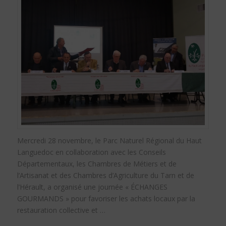
Mercredi 28 novembre, le Parc Naturel Régional du Haut
Languedoc en collaboration avec les Conseils
Départementaux, les Chambres de Métiers et de
l’Artisanat et des Chambres d’Agriculture du Tarn et de
l’Hérault, a organisé une journée « ÉCHANGES
GOURMANDS » pour favoriser les achats locaux par la
restauration collective et …