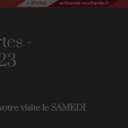
tes -
23
tre visit
e
le SAMEDI