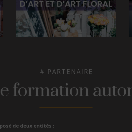
# PARTENAIRE
le formation auto
osé de deux entités :