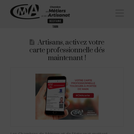
Na
Artisans, activez votre
carte professionnelle dés
maintenant !
Les Chambres de Métiers et de l’Artisanat mettent