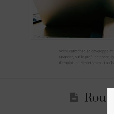
Votre entreprise se développe et 
financier, sur le profil de poste,
d’emplois du département. La Ch
Route