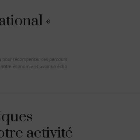
tional «
eau pour récompenser ces parcours
e notre économie et avoir un écho
iques
tre activité