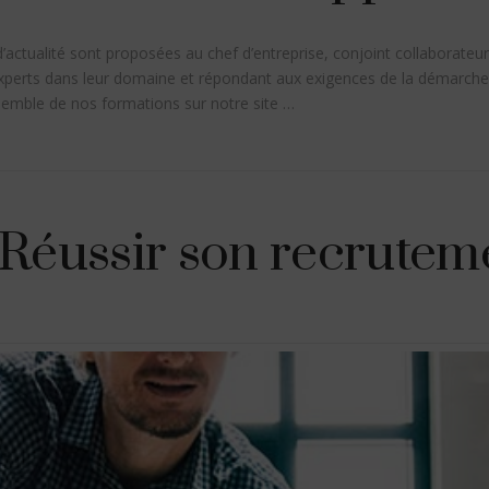
actualité sont proposées au chef d’entreprise, conjoint collaborateur
perts dans leur domaine et répondant aux exigences de la démarche 
semble de nos formations sur notre site …
Réussir son recrutem