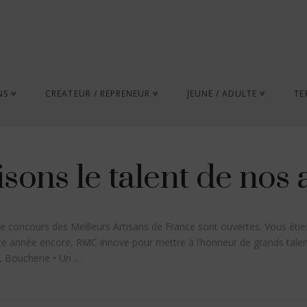
NS
CREATEUR / REPRENEUR
JEUNE / ADULTE
TE
isons le talent de nos a
r le concours des Meilleurs Artisans de France sont ouvertes. Vous étie
tte année encore, RMC innove pour mettre à l’honneur de grands tale
e, Boucherie • Un …