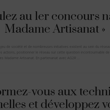
lez au 1er concours na
Madame Artisanat »
enjeu de société et de nombreuses initiatives existent au sein du rés
os actions, positionner le réseau sur cette question incontournable d
hées Madame Artisanat. En partenariat avec AG2R …
rmez-vous aux techn
elles et développez vo