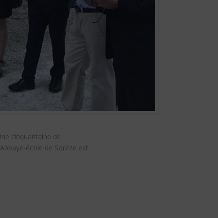
 Une cinquantaine de
 L’Abbaye-école de Sorèze est