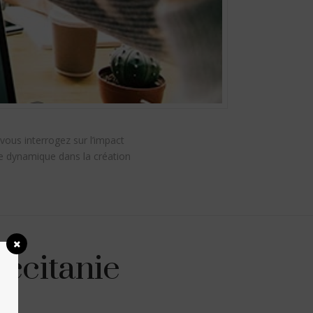
vous interrogez sur l’impact
lle dynamique dans la création
Occitanie