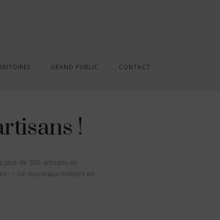
RRITOIRES
GRAND PUBLIC
CONTACT
rtisans !
z plus de 300 artisans en
nts : • De nouveaux métiers en